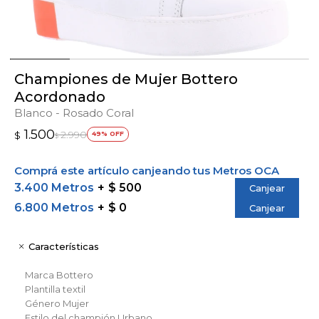
Championes de Mujer Bottero
Acordonado
Blanco - Rosado Coral
1.500
2.990
$
49
$
Comprá este artículo canjeando tus Metros OCA
3.400 Metros
$ 500
Canjear
6.800 Metros
$ 0
Canjear
Características
Marca
Bottero
Plantilla
textil
Género
Mujer
Estilo del champión
Urbano