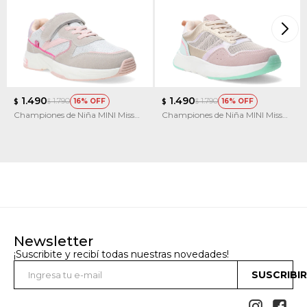
1.490
1.490
1.790
1.790
16
16
$
$
$
$
Championes de Niña MINI Miss
Championes de Niña MINI Miss
Carol CLOP con velcro
Carol KICKY multicolor
Newsletter
¡Suscribite y recibí todas nuestras novedades!
SUSCRIBI

