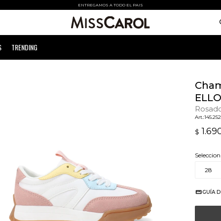
ENTREGAMOS A TODO EL PAIS
S
TRENDING
Cham
ELLO
Rosad
145.25
1.69
$
Seleccion
28
GUÍA D