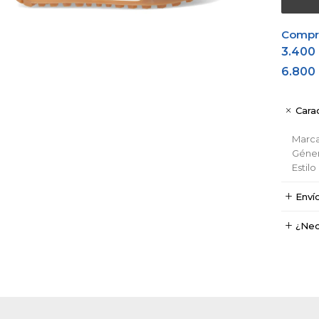
Comprá
3.400
6.800
Carac
Marc
Géne
Estil
Enví
¿Nec