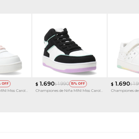
1.690
1.690
1.990
1.
$
15
$
$
$
INI Miss Carol
Championes de Niña MINI Miss Carol
Championes de 
Ritu
Trelli