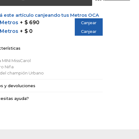
 este artículo canjeando tus Metros OCA
 Metros
$ 690
Canjear
 Metros
$ 0
Canjear
terísticas
a
MINI MissCarol
ro
Niña
o del champión
Urbano
os y devoluciones
esitas ayuda?