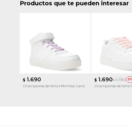
Productos que te pueden interesar
1.690
1.690
1.790
$
$
5
$
Championes de Niña MINI Miss Carol
Championes de Niña M
Clare
Gadoos