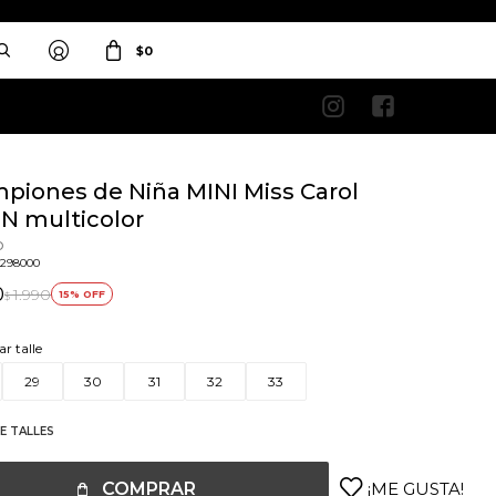
$
0


piones de Niña MINI Miss Carol
N multicolor
o
2298000
0
1.990
15
$
ar talle
29
30
31
32
33
E TALLES
COMPRAR