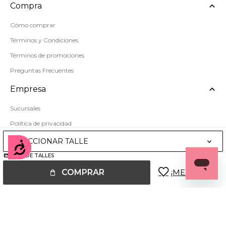
Compra
Cómo comprar
Términos y Condiciones
Términos de promociones
Preguntas Frecuentes
Empresa
Sucursales
Política de privacidad
Mapa del sitio
SELECCIONAR TALLE
Accesibilidad
GUÍA DE TALLES
COMPRAR