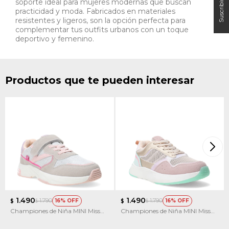
soporte ideal para mujeres modernas que buscan
practicidad y moda. Fabricados en materiales
resistentes y ligeros, son la opción perfecta para
complementar tus outfits urbanos con un toque
deportivo y femenino.
Productos que te pueden interesar
1.490
1.490
1.790
1.790
16
16
$
$
$
$
Championes de Niña MINI Miss
Championes de Niña MINI Miss
Carol CLOP con velcro
Carol KICKY multicolor