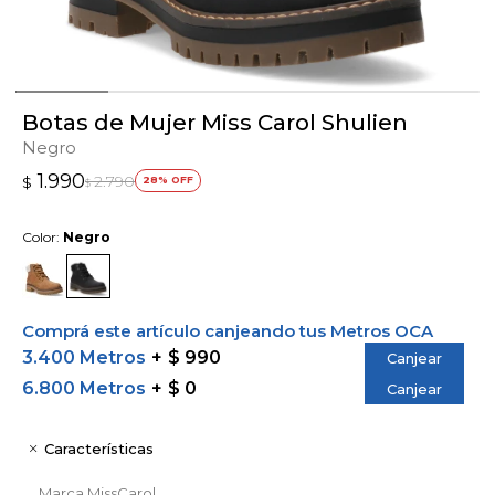
Botas de Mujer Miss Carol Shulien
Negro
1.990
2.790
$
28
$
Color:
Negro
Comprá este artículo canjeando tus Metros OCA
3.400 Metros
$ 990
Canjear
6.800 Metros
$ 0
Canjear
Características
Marca
MissCarol