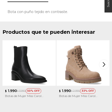
Bota con puño tejido en contraste.
Productos que te pueden interesar
1.990
1.990
3.990
2.990
50
33
$
$
$
$
Botas de Mujer Miss Carol
Botas de Mujer Miss Carol
TOLIMA estilo tejana
MOUNTY acordonada con Taco