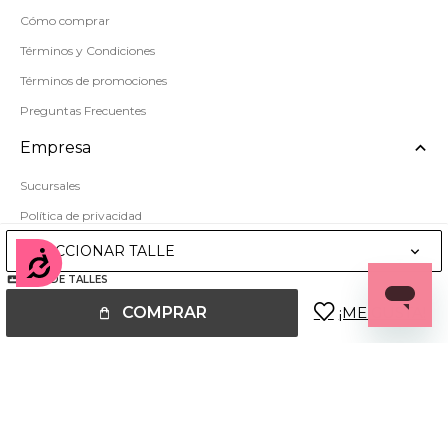
Cómo comprar
Términos y Condiciones
Términos de promociones
Preguntas Frecuentes
Empresa
Sucursales
Política de privacidad
Mapa del sitio
SELECCIONAR TALLE
Accesibilidad
GUÍA DE TALLES
COMPRAR