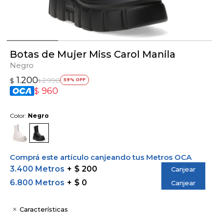
Botas de Mujer Miss Carol Manila
Negro
1.200
2.990
$
59
$
960
$
Color:
Negro
Comprá este artículo canjeando tus Metros OCA
3.400 Metros
$ 200
Canjear
6.800 Metros
$ 0
Canjear
Características