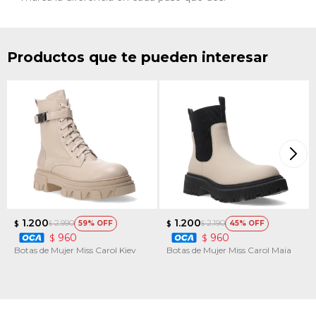
Productos que te pueden interesar
1.200
1.200
2.990
2.190
59
45
$
$
$
$
960
960
$
$
Botas de Mujer Miss Carol Kiev
Botas de Mujer Miss Carol Maia