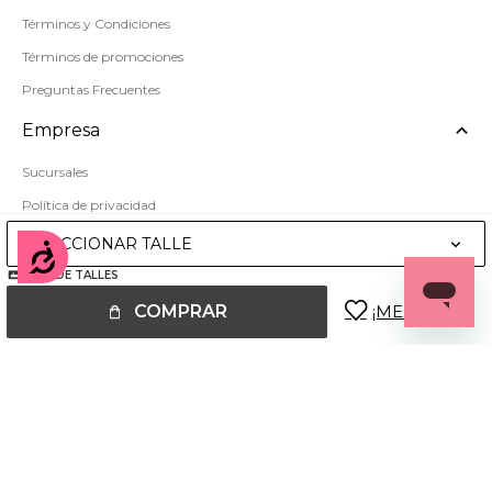
Términos y Condiciones
Términos de promociones
Preguntas Frecuentes
Empresa
Sucursales
Política de privacidad
Mapa del sitio
SELECCIONAR TALLE
Accesibilidad
GUÍA DE TALLES
COMPRAR
© Copyright 2026 / Miss Carol