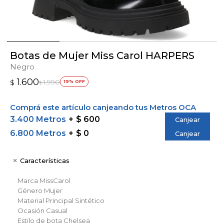
Botas de Mujer Miss Carol HARPERS
Negro
1.600
1.990
$
19
$
Comprá este artículo canjeando tus Metros OCA
3.400 Metros
$ 600
Canjear
6.800 Metros
$ 0
Canjear
Características
Marca
MissCarol
Género
Mujer
Material Principal
Sintético
Ocasión
Casual
Estilo de bota
Chelsea