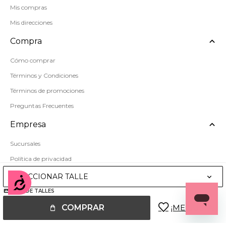
Mis compras
Mis direcciones
Compra
Cómo comprar
Términos y Condiciones
Términos de promociones
Preguntas Frecuentes
Empresa
Sucursales
Política de privacidad
Mapa del sitio
SELECCIONAR TALLE
Accesibilidad
GUÍA DE TALLES
COMPRAR