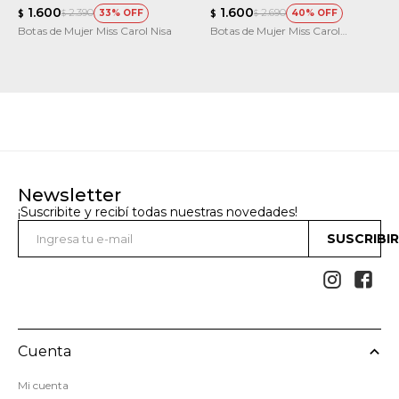
1.600
1.600
2.390
2.690
33
40
$
$
$
$
Botas de Mujer Miss Carol Nisa
Botas de Mujer Miss Carol
MOUNT con elastico
Newsletter
¡Suscribite y recibí todas nuestras novedades!
SUSCRIBI


Cuenta
Mi cuenta