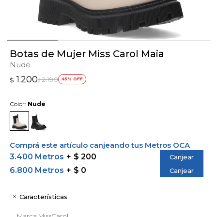
Botas de Mujer Miss Carol Maia
Nude
1.200
2.190
$
45
$
Color:
Nude
Comprá este artículo canjeando tus Metros OCA
3.400 Metros
$ 200
Canjear
6.800 Metros
$ 0
Canjear
Características
Marca
MissCarol