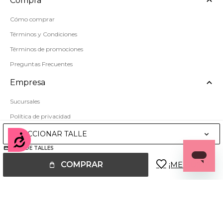
Compra
Cómo comprar
Términos y Condiciones
Términos de promociones
Preguntas Frecuentes
Empresa
Sucursales
Política de privacidad
Mapa del sitio
SELECCIONAR TALLE
Accesibilidad
GUÍA DE TALLES
COMPRAR