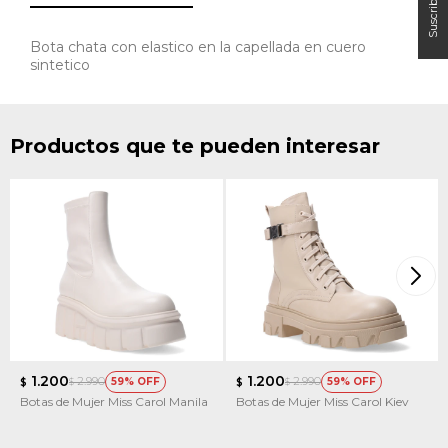
Bota chata con elastico en la capellada en cuero
sintetico
Productos que te pueden interesar
1.200
1.200
2.990
2.990
59
59
$
$
$
$
Botas de Mujer Miss Carol Manila
Botas de Mujer Miss Carol Kiev