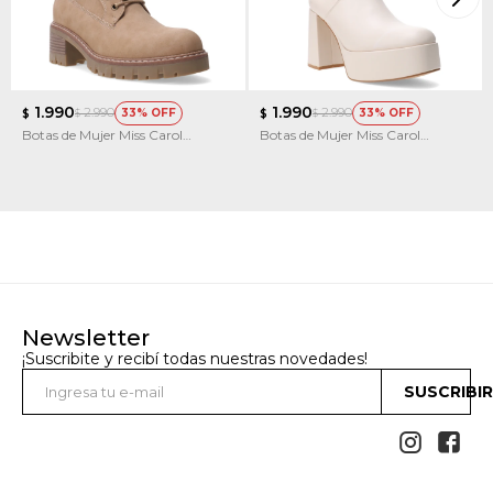
1.990
1.990
2.990
2.990
33
33
$
$
$
$
Botas de Mujer Miss Carol
Botas de Mujer Miss Carol
MOUNTY acordonada con Taco
PLACID con simil cuero
elastizado
Newsletter
¡Suscribite y recibí todas nuestras novedades!
SUSCRIBI

