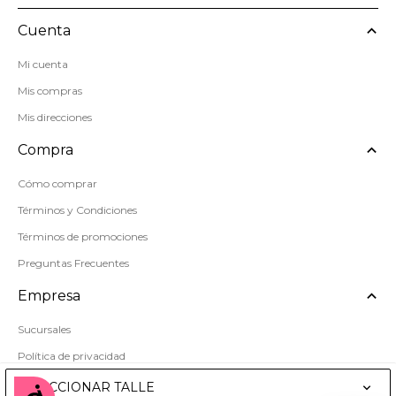
Cuenta
Mi cuenta
Mis compras
Mis direcciones
Compra
Cómo comprar
Términos y Condiciones
Términos de promociones
Preguntas Frecuentes
Empresa
Sucursales
Política de privacidad
Mapa del sitio
SELECCIONAR TALLE
Accesibilidad