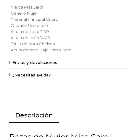
Marca
MissCarol
Género
Mujer
Material Principal
Cuero
Ocasión
Uso diario
Altura del taco
2.00
Altura de caña
14.00
Estilo de bota
Chelsea
Altura de taco
Bajo: 1cm a 3cm
Envíos y devoluciones
¿Necesitas ayuda?
Descripción
Botas de Mujer Miss Carol