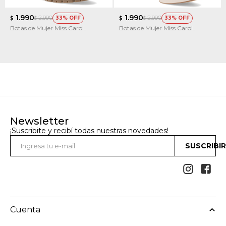
1.990
1.990
2.990
2.990
33
33
$
$
$
$
Botas de Mujer Miss Carol
Botas de Mujer Miss Carol
MOUNTY acordonada con Taco
PLACID con simil cuero
elastizado
Newsletter
¡Suscribite y recibí todas nuestras novedades!
SUSCRIBI


Cuenta