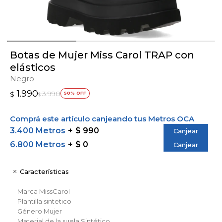
Botas de Mujer Miss Carol TRAP con
elásticos
Negro
1.990
3.990
$
50
$
Comprá este artículo canjeando tus Metros OCA
3.400 Metros
$ 990
Canjear
6.800 Metros
$ 0
Canjear
Características
Marca
MissCarol
Plantilla
sintetico
Género
Mujer
Material de la suela
Sintético