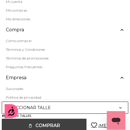
Mi cuenta
Mis compras
Mis direcciones
Compra
Cómo comprar
Términos y Condiciones
Términos de promociones
Preguntas Frecuentes
Empresa
Sucursales
Política de privacidad
Mapa del sitio
SELECCIONAR TALLE
Accesibilidad
GUÍA DE TALLES
COMPRAR