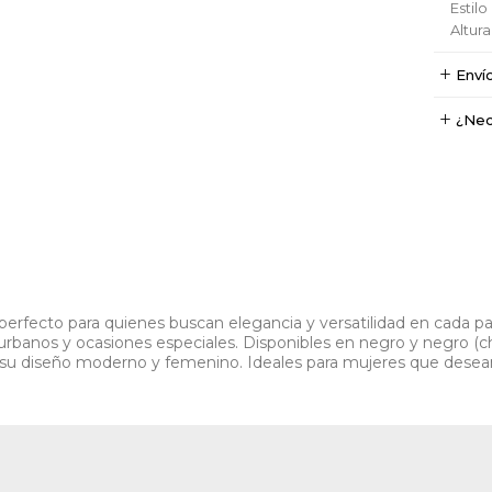
Estil
Altur
Enví
¿Nec
perfecto para quienes buscan elegancia y versatilidad en cada pas
s urbanos y ocasiones especiales. Disponibles en negro y negro (
u diseño moderno y femenino. Ideales para mujeres que desean lu