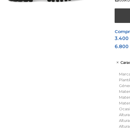
GUÍA D
Comprá
3.400
6.800
Carac
Marc
Planti
Géne
Materi
Materi
Materi
Ocas
Altura
Altur
Altur