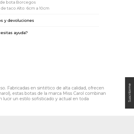
o de bota
Borcegos
a de taco
Alto: 6cm a 10cm
os y devoluciones
esitas ayuda?
o. Fabricadas en sintético de alta calidad, ofrecen
charol), estas botas de la marca Miss Carol combinan
cir un estilo sofisticado y actual en toda