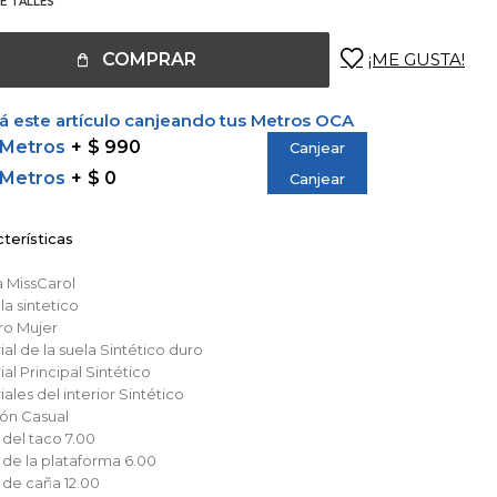
E TALLES
COMPRAR
 este artículo canjeando tus Metros OCA
 Metros
$ 990
Canjear
 Metros
$ 0
Canjear
terísticas
a
MissCarol
lla
sintetico
ro
Mujer
al de la suela
Sintético duro
al Principal
Sintético
ales del interior
Sintético
ión
Casual
 del taco
7.00
a de la plataforma
6.00
a de caña
12.00