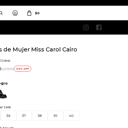
$
0


 de Mujer Miss Carol Cairo
1724846
0
2.990
33
$
egro
ar talle
36
37
38
39
40