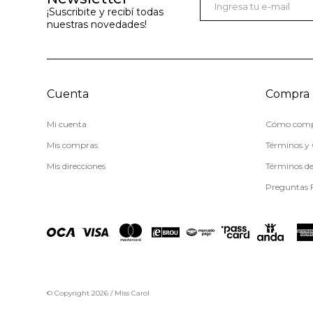
¡Suscribite y recibí todas
nuestras novedades!
Cuenta
Compra
Mi cuenta
Cómo comp
Mis compras
Términos y 
Mis direcciones
Términos d
Preguntas 
© Copyright 2026 / Miss Carol