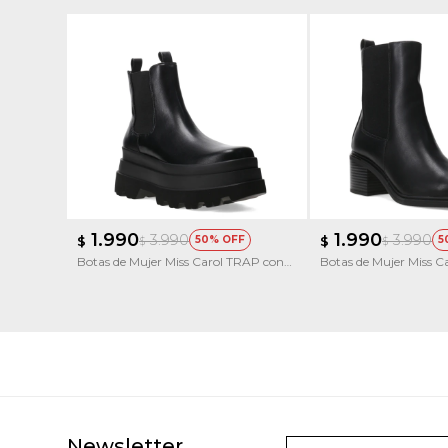
1.990
1.990
3.990
3.990
$
50
$
5
$
$
Botas de Mujer Miss Carol TRAP con
Botas de Mujer Miss 
elásticos
estilo tejana
Newsletter