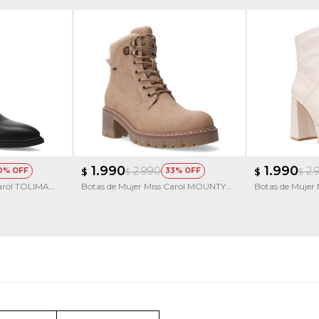
1.990
1.990
2.990
2.
0
$
33
$
$
$
Carol TOLIMA
Botas de Mujer Miss Carol MOUNTY
Botas de Mujer
acordonada con Taco
con simil cuero 