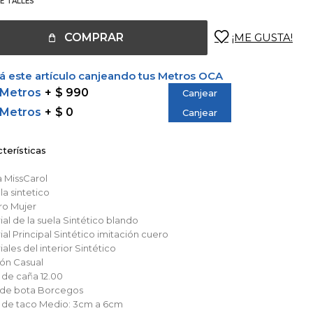
E TALLES
COMPRAR
 este artículo canjeando tus Metros OCA
 Metros
$ 990
Canjear
 Metros
$ 0
Canjear
terísticas
a
MissCarol
lla
sintetico
ro
Mujer
al de la suela
Sintético blando
al Principal
Sintético imitación cuero
ales del interior
Sintético
ión
Casual
a de caña
12.00
o de bota
Borcegos
a de taco
Medio: 3cm a 6cm