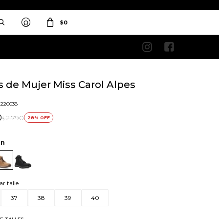
$
0


s de Mujer Miss Carol Alpes
2220038
0
2.790
28
$
an
ar talle
37
38
39
40