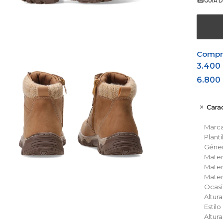
GUÍA D
Comprá
3.400
6.800
Carac
Marc
Planti
Géne
Materi
Materi
Materi
Ocas
Altur
Estil
Altur