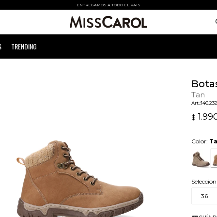
ENTREGAMOS A TODO EL PAIS
S
TRENDING
Bota
Tan
146.23
1.99
$
Color:
T
Seleccion
36