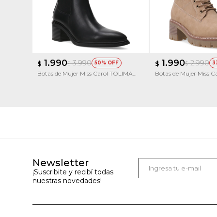
1.990
1.990
3.990
2.990
$
50
$
3
$
$
Botas de Mujer Miss Carol TOLIMA
Botas de Mujer Miss 
estilo tejana
acordonada con Taco
Newsletter
¡Suscribite y recibí todas
nuestras novedades!