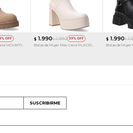
1.990
1.990
2.990
2.
3
$
33
$
$
$
Carol MOUNTY
Botas de Mujer Miss Carol PLACID
Botas de Mujer 
con simil cuero elastizado
hebillas
SUSCRIBIRME