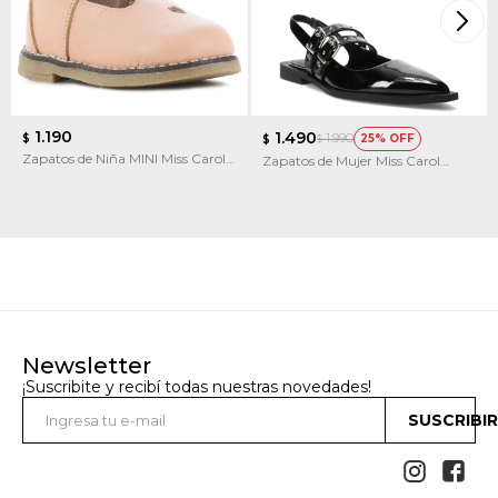
1.190
1.490
1.990
$
25
$
$
Zapatos de Niña MINI Miss Carol
Zapatos de Mujer Miss Carol
CERSEI con velcro y calado
LAWN en punta
Newsletter
¡Suscribite y recibí todas nuestras novedades!
SUSCRIBI

