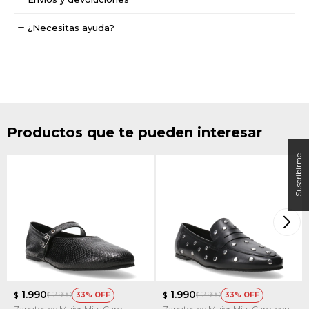
¿Necesitas ayuda?
Productos que te pueden interesar
1.990
1.990
2.990
2.990
33
33
$
$
$
$
Zapatos de Mujer Miss Carol
Zapatos de Mujer Miss Carol con