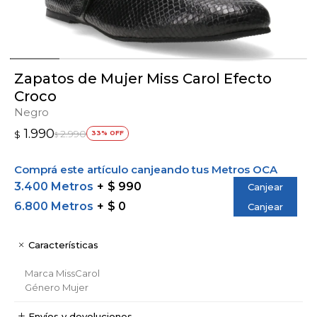
Zapatos de Mujer Miss Carol Efecto
Croco
Negro
1.990
2.990
$
33
$
Comprá este artículo canjeando tus Metros OCA
3.400 Metros
$ 990
Canjear
6.800 Metros
$ 0
Canjear
Características
Marca
MissCarol
Género
Mujer
Envíos y devoluciones