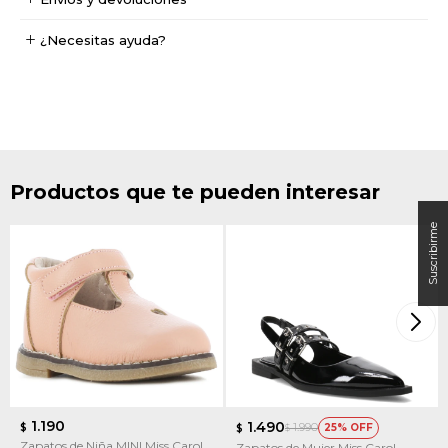
¿Necesitas ayuda?
Productos que te pueden interesar
1.190
1.490
1.990
$
25
$
$
Zapatos de Niña MINI Miss Carol
Zapatos de Mujer Miss Carol