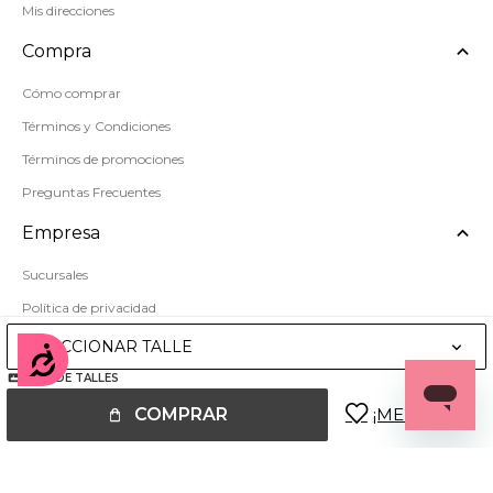
Mis direcciones
Compra
Cómo comprar
Términos y Condiciones
Términos de promociones
Preguntas Frecuentes
Empresa
Sucursales
Política de privacidad
Mapa del sitio
SELECCIONAR TALLE
Accesibilidad
GUÍA DE TALLES
COMPRAR