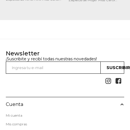
CERSEI con velcro y calado
LAWN en punta
Newsletter
¡Suscribite y recibí todas nuestras novedades!
SUSCRIBI


Cuenta
Mi cuenta
Mis compras