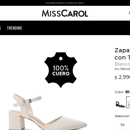
ENTREGAMOS A TODO EL PAIS
S
TRENDING
Zapa
con T
Blanc
108.54
2.99
$
Color:
Bl
Seleccion
36