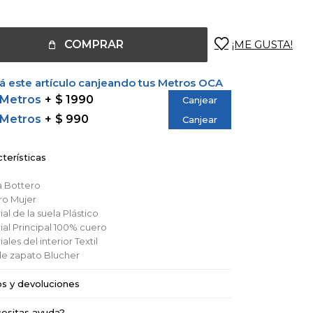
COMPRAR
 este artículo canjeando tus Metros OCA
 Metros
$ 1990
Canjear
 Metros
$ 990
Canjear
terísticas
a
Bottero
ro
Mujer
al de la suela
Plástico
al Principal
100% cuero
ales del interior
Textil
de zapato
Blucher
os y devoluciones
esitas ayuda?