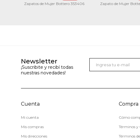
Zapatos de Mujer Bottero 353406
Zapato de Mujer Bott
Newsletter
¡Suscribite y recibí todas
nuestras novedades!
Cuenta
Compra
Mi cuenta
Cómo comp
Mis compras
Términos y 
Mis direcciones
Términos d