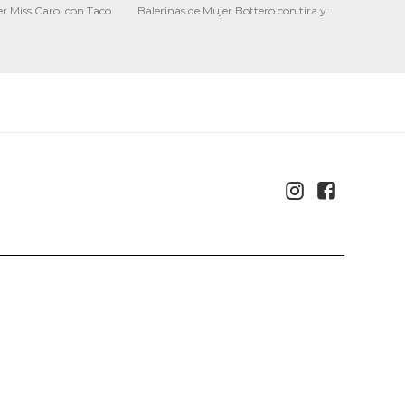
r Miss Carol con Taco
Balerinas de Mujer Bottero con tira y
Zapatos 
hebilla

