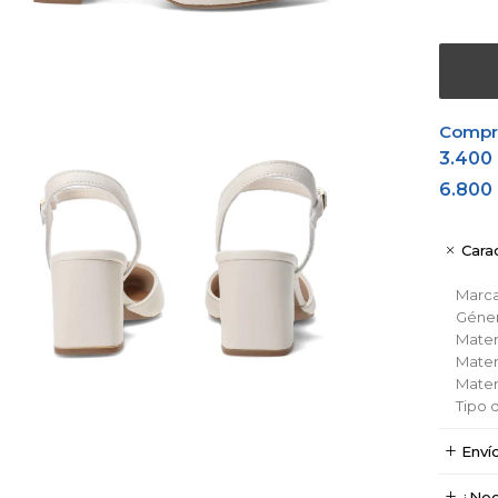
Comprá
3.400
6.800
Carac
Marc
Géne
Materi
Materi
Materi
Tipo 
Enví
¿Nec