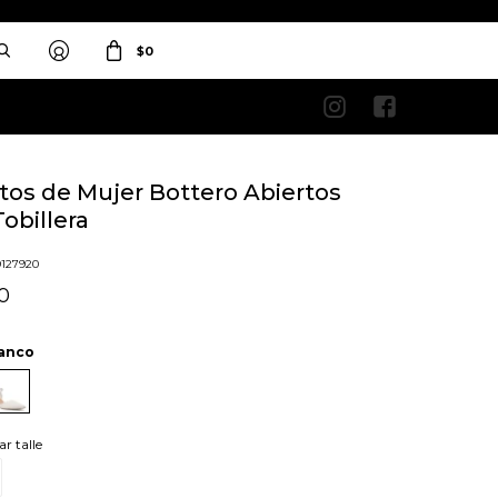
$
0


tos de Mujer Bottero Abiertos
obillera
o
9127920
0
anco
ar talle