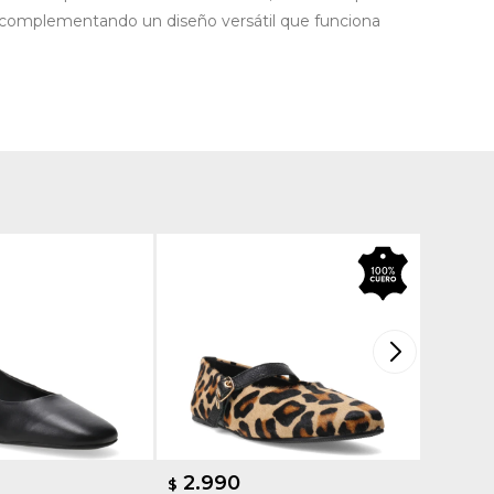
o, complementando un diseño versátil que funciona
2.990
2.9
$
$