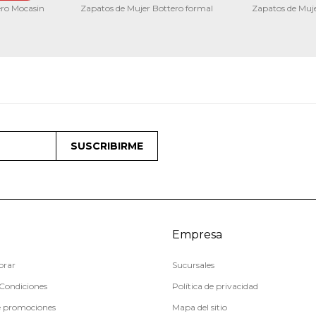
ero Mocasin
Zapatos de Mujer Bottero formal
Zapatos de Muje
SUSCRIBIRME
Empresa
rar
Sucursales
Condiciones
Política de privacidad
e promociones
Mapa del sitio