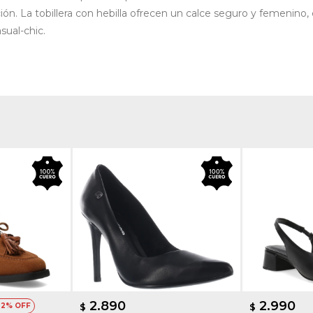
ción.
La tobillera con hebilla ofrecen un calce seguro y femenin
sual-chic.
2.890
2.990
22
$
$