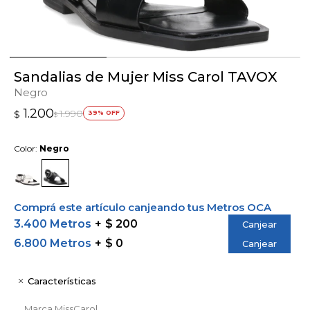
Sandalias de Mujer Miss Carol TAVOX
Negro
1.200
1.990
$
39
$
Color:
Negro
Comprá este artículo canjeando tus Metros OCA
3.400 Metros
$ 200
Canjear
6.800 Metros
$ 0
Canjear
Características
Marca
MissCarol