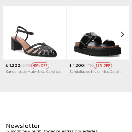
1.200
1.200
3.490
1.790
65
32
$
$
$
$
Sandalias de Mujer Miss Carol con
Sandalias de Mujer Miss Carol
Taco
KIRE
Newsletter
¡Suscribite y recibí todas nuestras novedades!