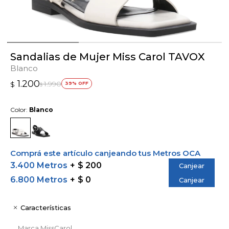
Sandalias de Mujer Miss Carol TAVOX
Blanco
1.200
1.990
$
39
$
Color:
Blanco
Comprá este artículo canjeando tus Metros OCA
3.400 Metros
$ 200
Canjear
6.800 Metros
$ 0
Canjear
Características
Marca
MissCarol