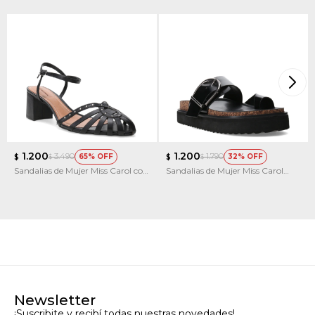
1.200
1.200
3.490
1.790
65
32
$
$
$
$
Sandalias de Mujer Miss Carol con
Sandalias de Mujer Miss Carol
Taco
KIRE
Newsletter
¡Suscribite y recibí todas nuestras novedades!