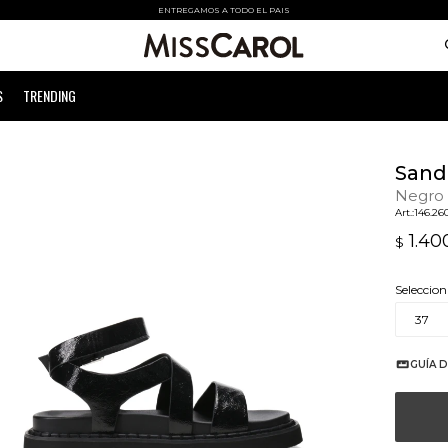
ENTREGAMOS A TODO EL PAIS
S
TRENDING
Sand
Negro
146.26
1.40
$
Seleccion
37
GUÍA D