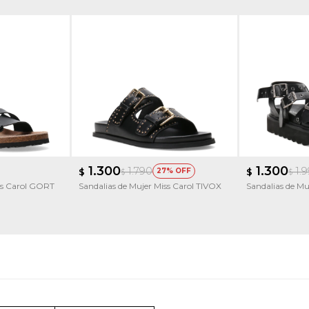
1.300
1.300
1.790
1.
$
27
$
$
$
ss Carol GORT
Sandalias de Mujer Miss Carol TIVOX
Sandalias de Mu