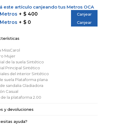
 este artículo canjeando tus Metros OCA
 Metros
$ 400
Canjear
 Metros
$ 0
Canjear
terísticas
a
MissCarol
ro
Mujer
al de la suela
Sintético
al Principal
Sintético
ales del interior
Sintético
de suela
Plataforma plana
 de sandalia
Gladiadora
ión
Casual
a de la plataforma
2.00
os y devoluciones
esitas ayuda?