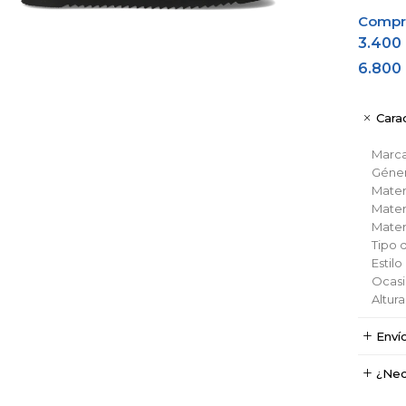
Comprá
3.400
6.800
Carac
Marc
Géne
Materi
Materi
Materi
Tipo 
Estilo
Ocas
Altur
Enví
¿Nec