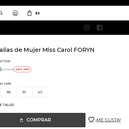
$
0


alias de Mujer Miss Carol FORYN
0271000
0
1.990
29
$
ar talle
38
39
40
E TALLES
COMPRAR