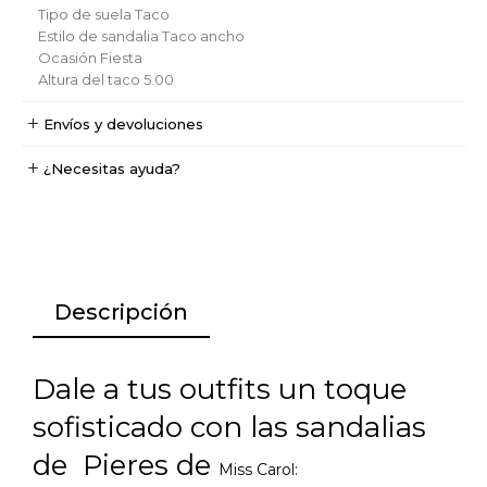
Tipo de suela
Taco
Estilo de sandalia
Taco ancho
Ocasión
Fiesta
Altura del taco
5.00
Envíos y devoluciones
¿Necesitas ayuda?
Descripción
Dale a tus outfits un toque
sofisticado con las sandalias
de Pieres de
Miss Carol: