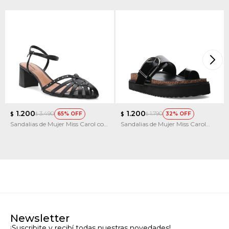
1.200
1.200
3.490
1.790
65
32
$
$
$
$
Sandalias de Mujer Miss Carol con
Sandalias de Mujer Miss Carol
Taco
KIRE
Newsletter
¡Suscribite y recibí todas nuestras novedades!