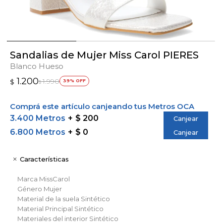
Sandalias de Mujer Miss Carol PIERES
Blanco Hueso
1.200
1.990
$
39
$
Comprá este artículo canjeando tus Metros OCA
3.400 Metros
$ 200
Canjear
6.800 Metros
$ 0
Canjear
Características
Marca
MissCarol
Género
Mujer
Material de la suela
Sintético
Material Principal
Sintético
Materiales del interior
Sintético