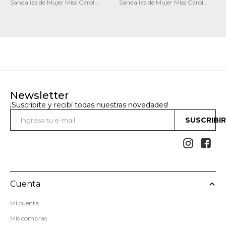
Sandalias de Mujer Miss Carol
Sandalias de Mujer Miss Carol
TIVOX
Hyams
Newsletter
¡Suscribite y recibí todas nuestras novedades!
SUSCRIBI


Cuenta
Mi cuenta
Mis compras