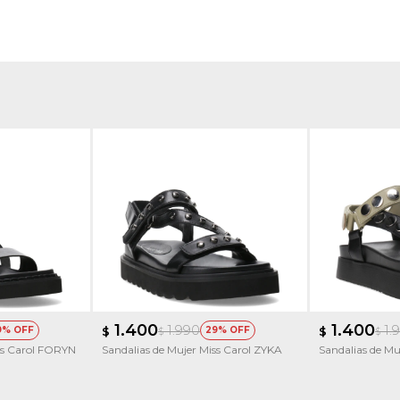
1.400
1.400
1.990
1.
9
$
29
$
$
$
ss Carol FORYN
Sandalias de Mujer Miss Carol ZYKA
Sandalias de Mu
Teva