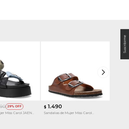
1.490
1.69
990
29
$
$
jer Miss Carol JAEN
Sandalias de Mujer Miss Carol
Sandalias
MANTUA
Cruzadas 