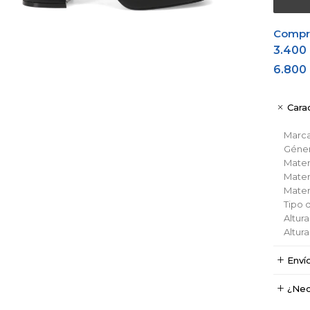
Comprá
3.400
6.800
Carac
Marc
Géne
Materi
Materi
Materi
Tipo 
Altura
Altur
Enví
¿Nec