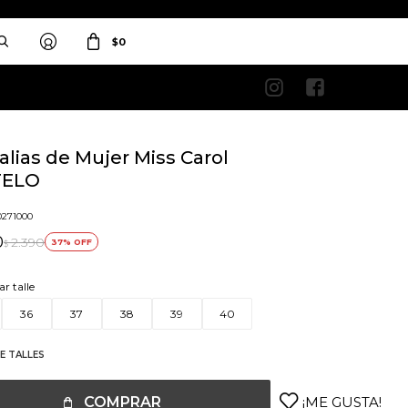
$
0


lias de Mujer Miss Carol
TELO
0271000
0
2.390
37
$
ar talle
36
37
38
39
40
E TALLES
COMPRAR