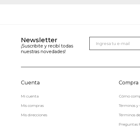
Newsletter
¡Suscribite y recibí todas
nuestras novedades!
Cuenta
Compra
Mi cuenta
Cómo comp
Mis compras
Términos y 
Mis direcciones
Términos d
Preguntas 