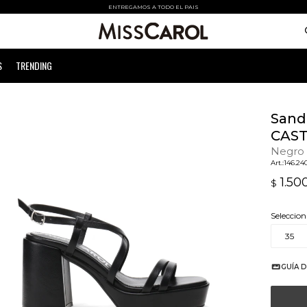
ENTREGAMOS A TODO EL PAIS
S
TRENDING
Sanda
CAS
Negro
146.24
1.50
$
Seleccion
35
GUÍA D