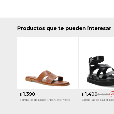
Productos que te pueden interesar
1.390
1.400
1.990
$
$
2
$
Sandalias de Mujer Miss Carol Ache
Sandalias de Mujer Mi