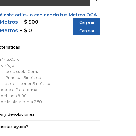
 este artículo canjeando tus Metros OCA
 Metros
$ 500
Canjear
 Metros
$ 0
Canjear
terísticas
a
MissCarol
ro
Mujer
al de la suela
Goma
al Principal
Sintético
ales del interior
Sintético
de suela
Plataforma
 del taco
9.00
a de la plataforma
2.50
os y devoluciones
esitas ayuda?