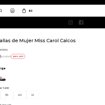
$
0


lias de Mujer Miss Carol Caicos
1810004
0
1.690
28
$
ige
ar talle
39
40
41