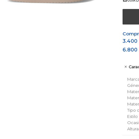
GUÍA D
Comprá
3.400
6.800
Carac
Marc
Géne
Materi
Materi
Materi
Tipo 
Estilo
Ocas
Altur