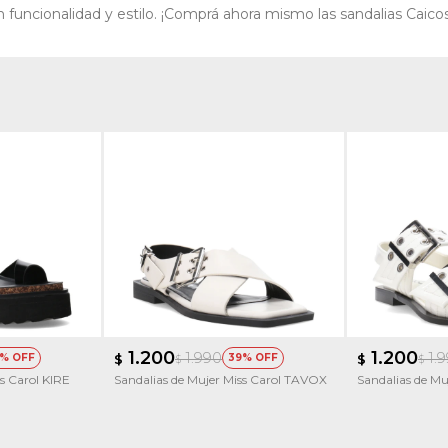
uncionalidad y estilo. ¡Comprá ahora mismo las sandalias Caicos y
1.200
1.200
1.990
1.
$
39
$
$
$
s Carol KIRE
Sandalias de Mujer Miss Carol TAVOX
Sandalias de M