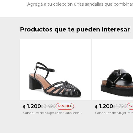
Agregá a tu colección unas sandalias que combinan f
Productos que te pueden interesar
1.200
1.200
3.490
1.790
$
65
$
32
$
$
Sandalias de Mujer Miss Carol con
Sandalias de Mujer Mis
Taco