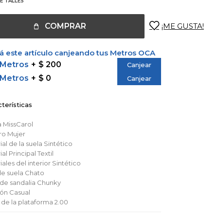
E TALLES
COMPRAR
 este artículo canjeando tus Metros OCA
 Metros
$ 200
Canjear
 Metros
$ 0
Canjear
terísticas
a
MissCarol
ro
Mujer
al de la suela
Sintético
al Principal
Textil
ales del interior
Sintético
de suela
Chato
 de sandalia
Chunky
ión
Casual
a de la plataforma
2.00