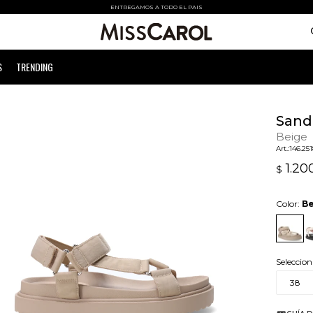
ENTREGAMOS A TODO EL PAIS
S
TRENDING
Sanda
Beige
146.25
1.20
$
Color:
Be
Seleccion
38