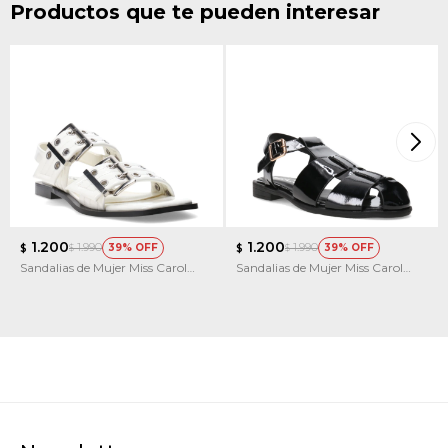
Productos que te pueden interesar
1.200
1.200
1.990
1.990
39
39
$
$
$
$
Sandalias de Mujer Miss Carol
Sandalias de Mujer Miss Carol
KELMO
BRIVO