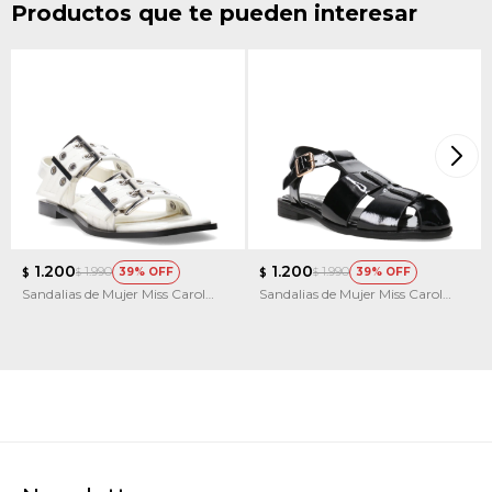
Productos que te pueden interesar
1.200
1.200
1.990
1.990
39
39
$
$
$
$
Sandalias de Mujer Miss Carol
Sandalias de Mujer Miss Carol
KELMO
BRIVO