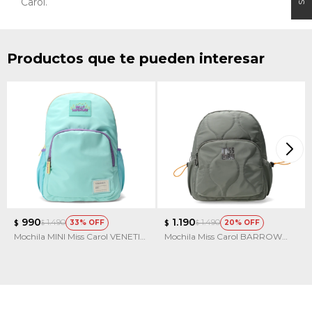
Carol.
Productos que te pueden interesar
990
1.190
1.490
1.490
33
20
$
$
$
$
Mochila MINI Miss Carol VENETIE
Mochila Miss Carol BARROW
con dibujos
capitoneada