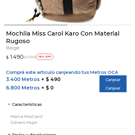
Mochila Miss Carol Karo Con Material
Rugoso
Beige
1.490
1.790
$
16
$
Comprá este artículo canjeando tus Metros OCA
3.400 Metros
$ 490
Canjear
6.800 Metros
$ 0
Canjear
Características
Marca
MissCarol
Género
Mujer
Envíos y devoluciones