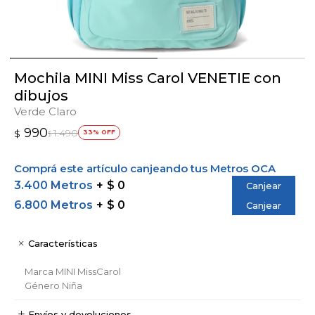
Mochila MINI Miss Carol VENETIE con
dibujos
Verde Claro
990
1.490
$
33
$
Comprá este artículo canjeando tus Metros OCA
3.400 Metros
$ 0
Canjear
6.800 Metros
$ 0
Canjear
Características
Marca
MINI MissCarol
Género
Niña
Envíos y devoluciones