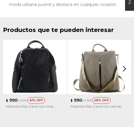
moda urbana juvenil y destaca en cualquier ocasión.
Productos que te pueden interesar
990
990
1.690
1.390
41
28
$
$
$
$
Mochila Miss Carol con tiras
Mochila Miss Carol con cierres
estampadas CRISTAL
metalicos BERILO