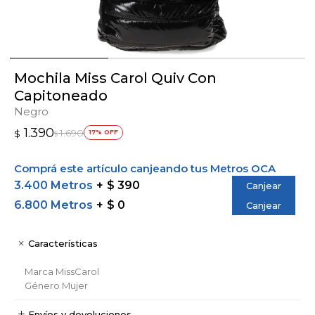
Mochila Miss Carol Quiv Con
Capitoneado
Negro
1.390
1.690
$
17
$
Comprá este artículo canjeando tus Metros OCA
3.400 Metros
$ 390
Canjear
6.800 Metros
$ 0
Canjear
Características
Marca
MissCarol
Género
Mujer
Envíos y devoluciones