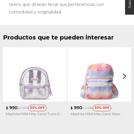
teens que desean llevar sus pertenencias con
comodidad y originalidad.
Productos que te pueden interesar
990
990
1.490
1.490
33
33
$
$
$
$
Mochila MINI Miss Carol Tuno De
Mochila MINI Miss Carol Moxi
Pvc Y Brillos
Estampado Batik