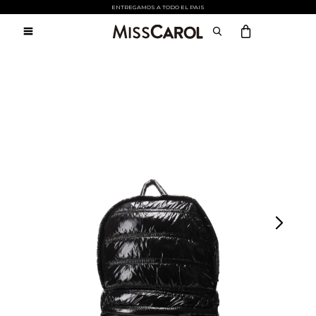
Atención:
ENTREGAMOS A TODO EL PAIS
Este
sitio

cuenta
con
un
sistema
de
accesibilidad.