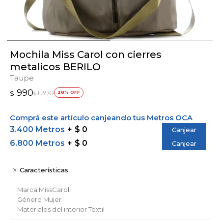
Mochila Miss Carol con cierres
metalicos BERILO
Taupe
990
1.390
$
28
$
Comprá este artículo canjeando tus Metros OCA
3.400 Metros
$ 0
Canjear
6.800 Metros
$ 0
Canjear
Características
Marca
MissCarol
Género
Mujer
Materiales del interior
Textil