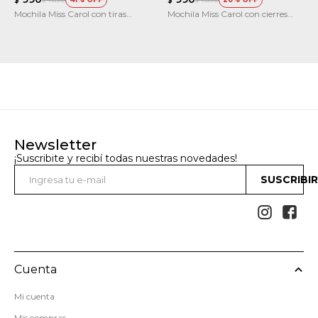
$
$
Mochila Miss Carol con tiras
Mochila Miss Carol con cierres
estampadas CRISTAL
metalicos AZURITA
Newsletter
¡Suscribite y recibí todas nuestras novedades!
SUSCRIBI


Cuenta
Mi cuenta
Mis compras