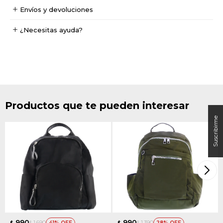
Envíos y devoluciones
¿Necesitas ayuda?
Productos que te pueden interesar
990
990
1.690
1.390
41
28
$
$