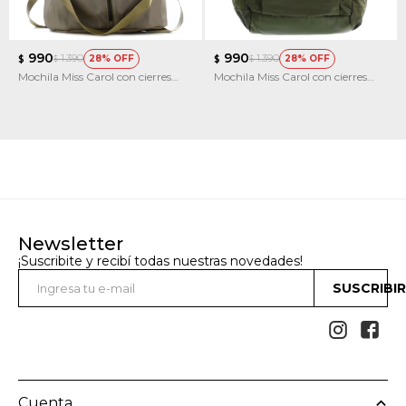
990
990
1.390
1.390
28
28
$
$
$
$
Mochila Miss Carol con cierres
Mochila Miss Carol con cierres
metalicos BERILO
metalicos AZURITA
Newsletter
¡Suscribite y recibí todas nuestras novedades!
SUSCRIBI


Cuenta