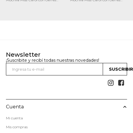
metalicos BERILO
metalicos AZURITA
Newsletter
¡Suscribite y recibí todas nuestras novedades!
SUSCRIBI


Cuenta
Mi cuenta
Mis compras