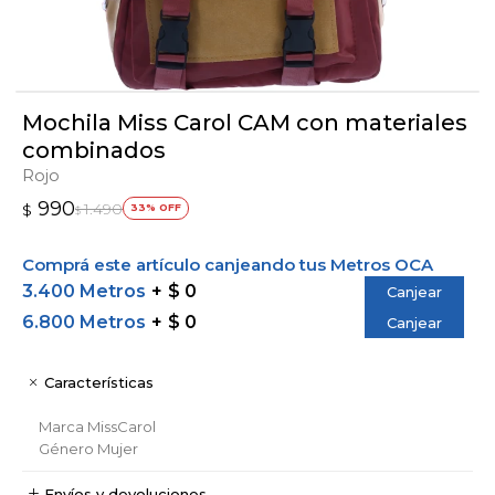
Mochila Miss Carol CAM con materiales
combinados
Rojo
990
1.490
$
33
$
Comprá este artículo canjeando tus Metros OCA
3.400 Metros
$ 0
Canjear
6.800 Metros
$ 0
Canjear
Características
Marca
MissCarol
Género
Mujer
Envíos y devoluciones