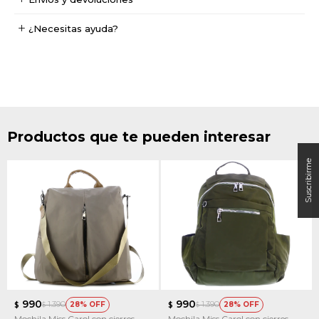
¿Necesitas ayuda?
Productos que te pueden interesar
990
990
1.390
1.390
28
28
$
$
$
$
Mochila Miss Carol con cierres
Mochila Miss Carol con cierres