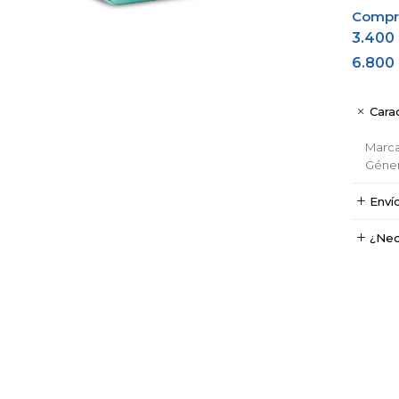
Comprá
3.400
6.800
Carac
Marc
Géne
Enví
¿Nec