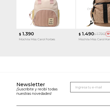
1.390
1.490
1.790
$
$
16
$
Mochila Miss Carol Forbes
Mochila Miss Carol Ka
Rugoso
Newsletter
¡Suscribite y recibí todas
nuestras novedades!