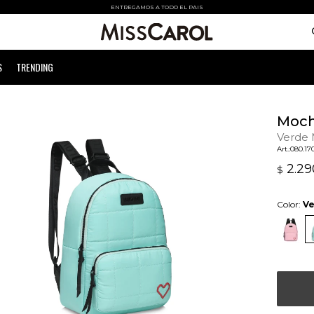
ENTREGAMOS A TODO EL PAIS
S
TRENDING
Moch
Verde
080.17
2.29
$
Color:
Ve