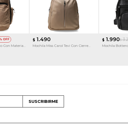
1.490
1.990
3.
$
$
$
ro Con Material
Mochila Miss Carol Tevi Con Cierre
Mochila Botter
Adelante
SUSCRIBIRME