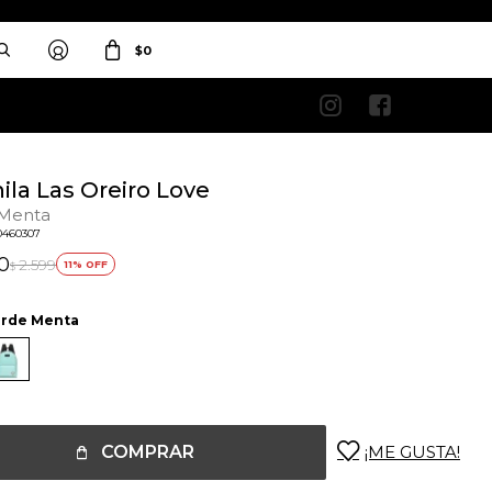
$
0


ila Las Oreiro Love
 Menta
0460307
0
2.599
11
$
rde Menta
COMPRAR