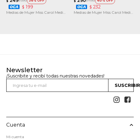
249
290
390
490
36
40
$
$
$
$
199
232
$
$
Medias de Mujer Miss Carol Media
Medias de Mujer Miss Carol Media
pack x2 solid
Neon pack X3
Newsletter
¡Suscribite y recibí todas nuestras novedades!
SUSCRIBI


Cuenta
Mi cuenta