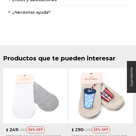
¿Necesitas ayuda?
Productos que te pueden interesar
249
290
390
390
36
25
$
$
$
$
Medias de Mujer Miss Carol Media
Medias de Mujer Miss Carol Media