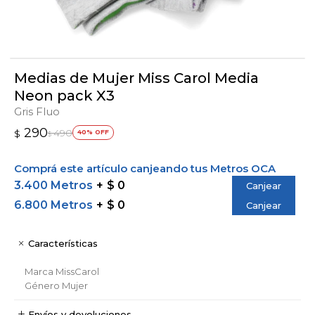
Medias de Mujer Miss Carol Media
Neon pack X3
Gris Fluo
290
490
$
40
$
Comprá este artículo canjeando tus Metros OCA
3.400 Metros
$ 0
Canjear
6.800 Metros
$ 0
Canjear
Características
Marca
MissCarol
Género
Mujer
Envíos y devoluciones