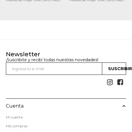
pack x2 solid
Cinema pack X2
Newsletter
¡Suscribite y recibí todas nuestras novedades!
SUSCRIBI


Cuenta
Mi cuenta
Mis compras