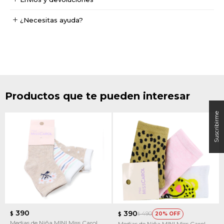
¿Necesitas ayuda?
Productos que te pueden interesar
390
390
490
$
20
$
$
Medias de Niña MINI Miss Carol
Medias de Niña MINI Miss Carol