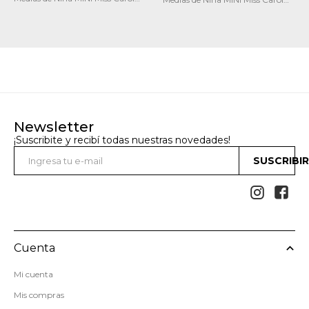
Media bebe pack X3 12
MEDIA LEOPARD PACK X3
Newsletter
¡Suscribite y recibí todas nuestras novedades!
SUSCRIBI


Cuenta
Mi cuenta
Mis compras