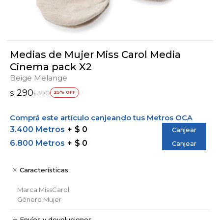
Medias de Mujer Miss Carol Media
Cinema pack X2
Beige Melange
290
390
$
25
$
Comprá este artículo canjeando tus Metros OCA
3.400 Metros
$ 0
Canjear
6.800 Metros
$ 0
Canjear
Características
Marca
MissCarol
Género
Mujer
Envíos y devoluciones