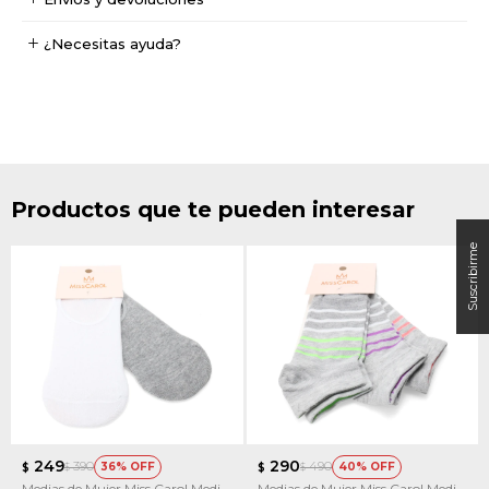
¿Necesitas ayuda?
Productos que te pueden interesar
249
290
390
490
36
40
$
$
$
$
Medias de Mujer Miss Carol Media
Medias de Mujer Miss Carol Media