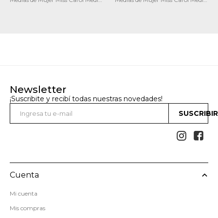
pack x2 solid
Neon pack X3
Newsletter
¡Suscribite y recibí todas nuestras novedades!
SUSCRIBI


Cuenta
Mi cuenta
Mis compras