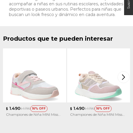
acompañar a niñas en sus rutinas escolares, actividades
deportivas o paseos urbanos. Perfectos para niñas que
buscan un look fresco y dinámico en cada aventura.
Productos que te pueden interesar
1.490
1.490
1.790
1.790
16
16
$
$
$
$
Championes de Niña MINI Miss
Championes de Niña MINI Miss
Carol CLOP con velcro
Carol KICKY multicolor