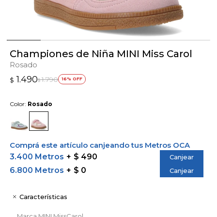
Championes de Niña MINI Miss Carol
Rosado
1.490
1.790
$
16
$
Color:
Rosado
Comprá este artículo canjeando tus Metros OCA
3.400 Metros
$ 490
Canjear
6.800 Metros
$ 0
Canjear
Características
Marca
MINI MissCarol