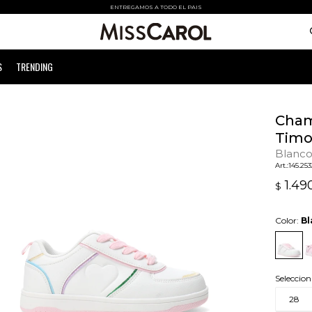
ENTREGAMOS A TODO EL PAIS
S
TRENDING
Cham
Timo
Blanc
145.25
1.49
$
Color:
Bl
Seleccion
28