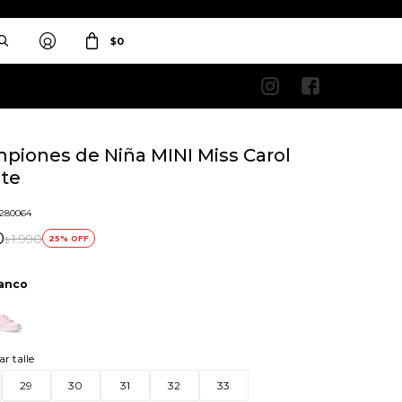
$
0


piones de Niña MINI Miss Carol
te
o
3280064
0
1.990
25
$
anco
ar talle
29
30
31
32
33