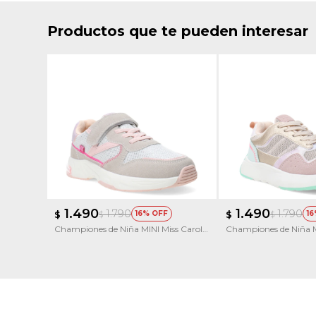
Productos que te pueden interesar
1.490
1.490
1.790
1.790
$
16
$
16
$
$
Championes de Niña MINI Miss Carol
Championes de Niña M
CLOP con velcro
KICKY multicolor