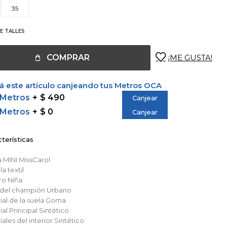
35
E TALLES
COMPRAR
 este artículo canjeando tus Metros OCA
 Metros
$ 490
Canjear
 Metros
$ 0
Canjear
terísticas
a
MINI MissCarol
lla
textil
ro
Niña
o del champión
Urbano
al de la suela
Goma
al Principal
Sintético
ales del interior
Sintético