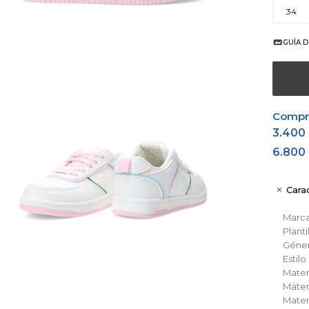
34
GUÍA D
Comprá
3.400
6.800
Carac
Marc
Planti
Géne
Estil
Materi
Materi
Materi