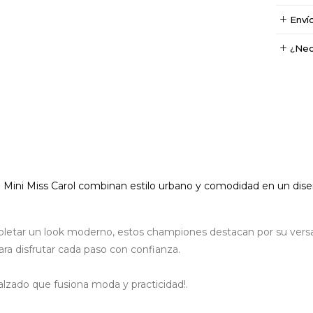
Enví
¿Nec
e
Mini
Miss Carol
combinan estilo urbano y comodidad en un diseñ
letar un look moderno, estos championes destacan por su versat
ara disfrutar cada paso con confianza.
alzado que fusiona moda y practicidad!.