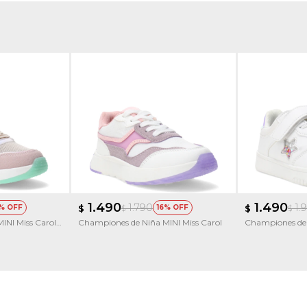
1.490
1.490
1.790
1.
$
16
$
$
$
INI Miss Carol
Championes de Niña MINI Miss Carol
Championes de 
ROGNES con est