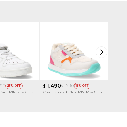
1.490
1.50
990
1.790
25
$
16
$
$
Niña MINI Miss Carol
Championes de Niña MINI Miss Carol
Champion
rella
CILENE combinado
Acordon