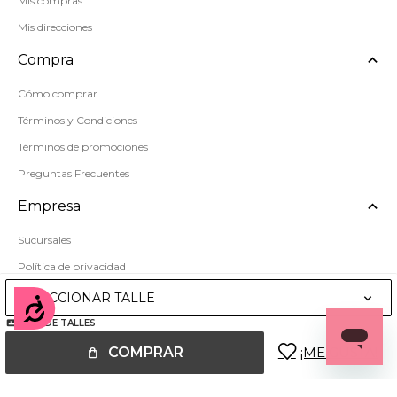
Mis compras
Mis direcciones
Compra
Cómo comprar
Términos y Condiciones
Términos de promociones
Preguntas Frecuentes
Empresa
Sucursales
Política de privacidad
Mapa del sitio
SELECCIONAR TALLE
Accesibilidad
GUÍA DE TALLES
COMPRAR