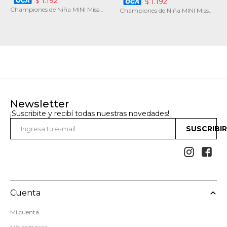
1.192
$
1.192
$
Championes de Niña MINI Miss
Championes de Niña MINI Miss
Carol CLOGT con flores
Carol KICKY multicolor
Newsletter
¡Suscribite y recibí todas nuestras novedades!
SUSCRIBI


Cuenta
Mi cuenta