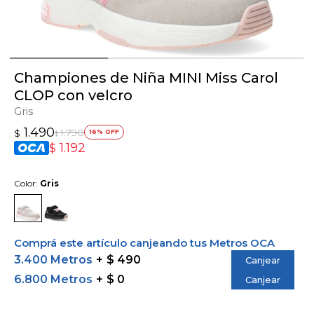
Championes de Niña MINI Miss Carol
CLOP con velcro
Gris
1.490
1.790
$
16
$
1.192
$
Color:
Gris
Comprá este artículo canjeando tus Metros OCA
3.400 Metros
$ 490
Canjear
6.800 Metros
$ 0
Canjear