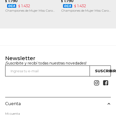
1.790
1.790
$
$
1.432
1.432
$
$
Championes de Mujer Miss Carol
Championes de Mujer Miss Carol
PUPEF
STRADA
Newsletter
¡Suscribite y recibí todas nuestras novedades!
SUSCRIBI


Cuenta
Mi cuenta