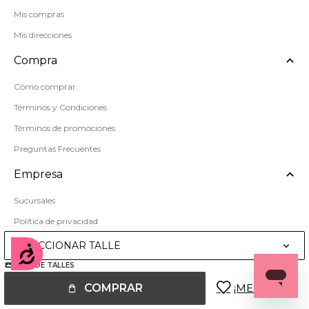
Mis compras
Mis direcciones
Compra
Cómo comprar
Términos y Condiciones
Términos de promociones
Preguntas Frecuentes
Empresa
Sucursales
Política de privacidad
Mapa del sitio
SELECCIONAR TALLE
Accesibilidad
GUÍA DE TALLES
COMPRAR