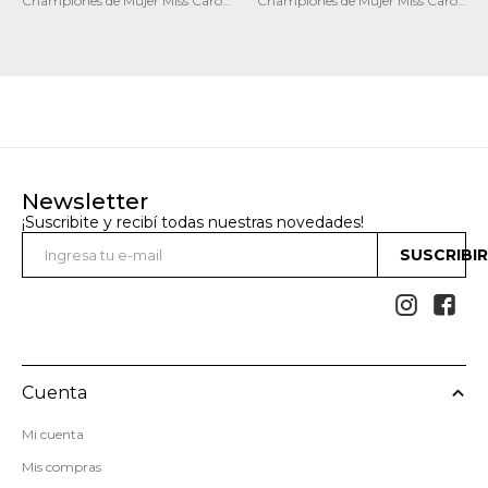
Championes de Mujer Miss Carol
Championes de Mujer Miss Carol
PUPEF
STRADA
Newsletter
¡Suscribite y recibí todas nuestras novedades!
SUSCRIBI


Cuenta
Mi cuenta
Mis compras