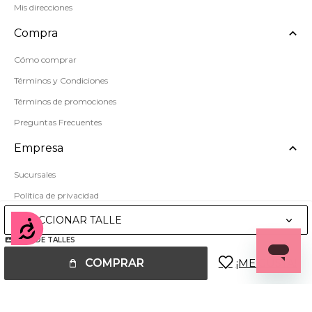
Mis direcciones
Compra
Cómo comprar
Términos y Condiciones
Términos de promociones
Preguntas Frecuentes
Empresa
Sucursales
Política de privacidad
Mapa del sitio
SELECCIONAR TALLE
Accesibilidad
GUÍA DE TALLES
COMPRAR