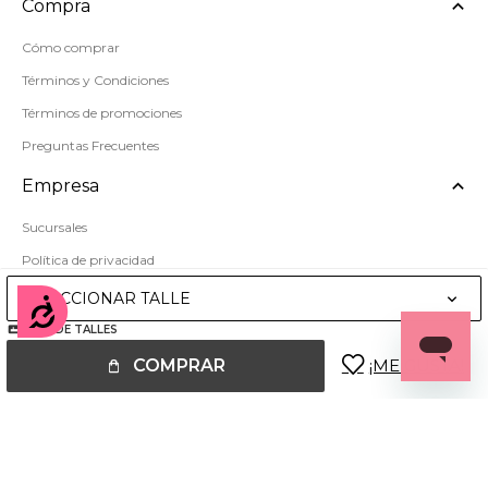
Compra
Cómo comprar
Términos y Condiciones
Términos de promociones
Preguntas Frecuentes
Empresa
Sucursales
Política de privacidad
Mapa del sitio
SELECCIONAR TALLE
Accesibilidad
GUÍA DE TALLES
COMPRAR