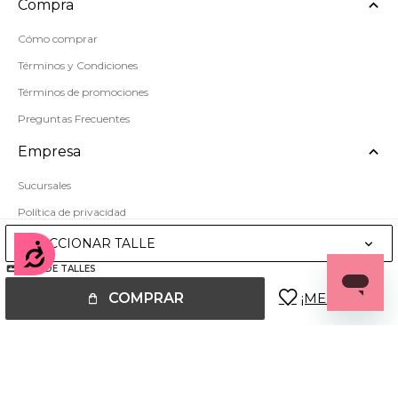
Compra
Cómo comprar
Términos y Condiciones
Términos de promociones
Preguntas Frecuentes
Empresa
Sucursales
Política de privacidad
Mapa del sitio
SELECCIONAR TALLE
Accesibilidad
GUÍA DE TALLES
COMPRAR