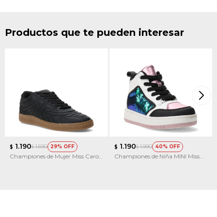
Productos que te pueden interesar
1.190
1.190
1.690
1.990
29
40
$
$
$
$
Championes de Mujer Miss Carol
Championes de Niña MINI Miss
MALTESE
Carol MOSCHI