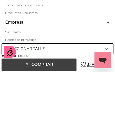
Términos de promociones
Preguntas Frecuentes
Empresa
Sucursales
Política de privacidad
Mapa del sitio
SELECCIONAR TALLE
Accesibilidad
GUÍA DE TALLES
COMPRAR
© Copyright 2026 / Miss Carol