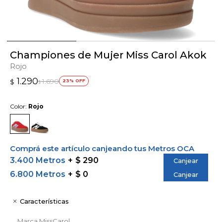
Championes de Mujer Miss Carol Akok
Rojo
1.290
1.690
$
23
$
Color:
Rojo
Comprá este artículo canjeando tus Metros OCA
3.400 Metros
$ 290
Canjear
6.800 Metros
$ 0
Canjear
Características
Marca
MissCarol