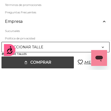
Términos de promociones
Preguntas Frecuentes
Empresa
Sucursales
Política de privacidad
Mapa del sitio
SELECCIONAR TALLE
Accesibilidad
GUÍA DE TALLES
COMPRAR
© Copyright 2026 / Miss Carol