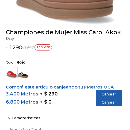
Championes de Mujer Miss Carol Akok
Rojo
1.290
1.690
$
23
$
Color:
Rojo
Comprá este artículo canjeando tus Metros OCA
3.400 Metros
$ 290
Canjear
6.800 Metros
$ 0
Canjear
Características
Marca
MissCarol