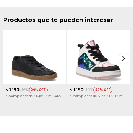
Productos que te pueden interesar
1.190
1.190
1.690
1.990
29
40
$
$
$
$
Championes de Mujer Miss Carol
Championes de Niña MINI Miss
MALTESE
Carol MOSCHI