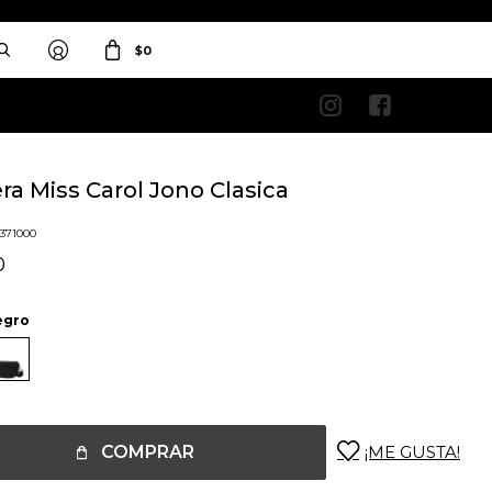
$
0


ra Miss Carol Jono Clasica
1371000
0
egro
COMPRAR