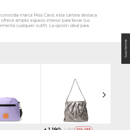
reconocida marca Miss Carol, esta cartera destaca
 ofrece amplio espacio interior para llevar tus
enta cualquier outfit. La opción ideal para
1.190
1.69
1.490
$
20
$