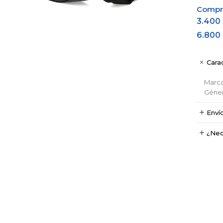
Comprá
3.400
6.800
Carac
Marc
Géne
Enví
¿Nec