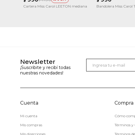
$
Cartera Miss Carol LEETON mediana
Bandolera Miss Carol T
Newsletter
¡Suscribite y recibí todas
nuestras novedades!
Cuenta
Compra
Mi cuenta
Cómo comp
Mis compras
Términos y 
Mis direcciones
Términos d