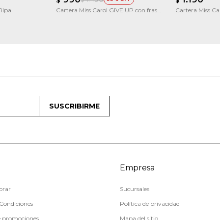
$
ilpa
Cartera Miss Carol GIVE UP con frase
Cartera Miss C
estampada
mediano
SUSCRIBIRME
Empresa
rar
Sucursales
Condiciones
Política de privacidad
e promociones
Mapa del sitio