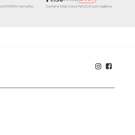
$
arol PARRY tamaño
Cartera Miss Carol NASCA con cadena
Cartera M
Estampa

