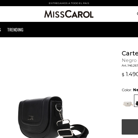
ENTREGAMOS A TODO EL PAIS
S
TRENDING
Carte
Negro
146.26
1.49
$
Color:
N