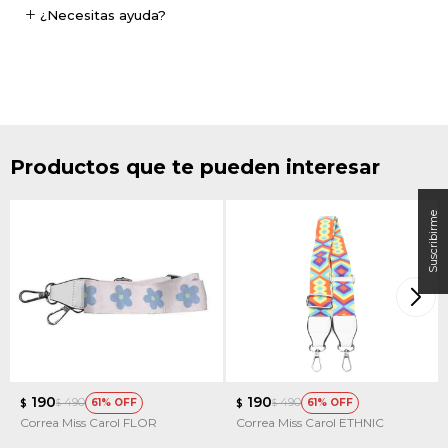
¿Necesitas ayuda?
Productos que te pueden interesar
190
190
490
490
61
61
$
$
$
$
Correa Miss Carol FLOR
Correa Miss Carol ETHNIC