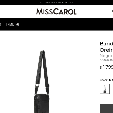
ENTREGAMOS A TODO EL PAIS
S
TRENDING
Band
Orei
Negro
080.18
1.79
$
Color:
N