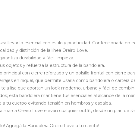
ca llevar lo esencial con estilo y practicidad. Confeccionada en 
alidad y distinción de la línea Oreiro Love.
rantiza durabilidad y fácil limpieza.
tus objetos y refuerza la estructura de la bandolera.
cipal con cierre reforzado y un bolsillo frontal con cierre para
 herrajes en níquel, que permite usarla como bandolera o cartera
 tela lisa que aportan un look moderno, urbano y fácil de combin
os; esta bandolera mantiene tus esenciales al alcance de la mano
ta a tu cuerpo evitando tensión en hombros y espalda.
 de la marca Oreiro Love elevan cualquier outfit, desde un plan d
o! Agregá la Bandolera Oreiro Love a tu carrito!