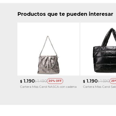
Productos que te pueden interesar
1.190
1.190
1.490
1.590
$
20
$
25
$
$
Cartera Miss Carol NASCA con cadena
Cartera Miss Carol Sa