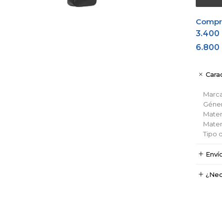
Comprá
3.400
6.800
Carac
Marc
Géne
Materi
Materi
Tipo 
Enví
¿Nec