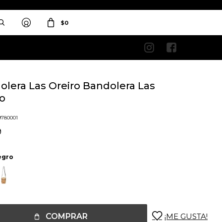
$
0


olera Las Oreiro Bandolera Las
ro
9780001
9
egro
COMPRAR