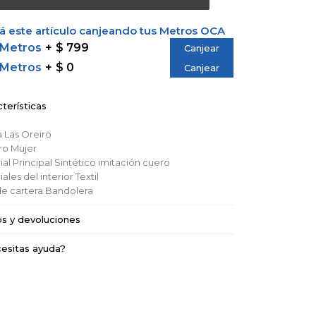
 este artículo canjeando tus Metros OCA
 Metros
$ 799
Canjear
 Metros
$ 0
Canjear
terísticas
a
Las Oreiro
ro
Mujer
al Principal
Sintético imitación cuero
ales del interior
Textil
de cartera
Bandolera
os y devoluciones
esitas ayuda?