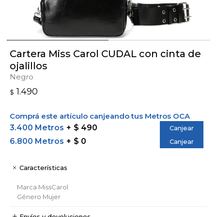
Cartera Miss Carol CUDAL con cinta de
ojalillos
Negro
1.490
$
Comprá este artículo canjeando tus Metros OCA
3.400 Metros
$ 490
Canjear
6.800 Metros
$ 0
Canjear
Características
Marca
MissCarol
Género
Mujer
Envíos y devoluciones