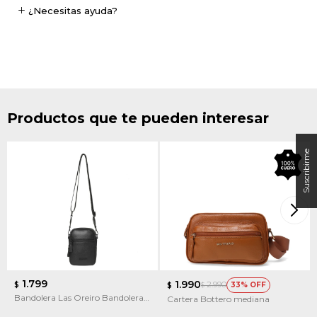
¿Necesitas ayuda?
Productos que te pueden interesar
1.799
1.990
2.990
$
33
$
$
Bandolera Las Oreiro Bandolera
Cartera Bottero mediana
Las Oreiro