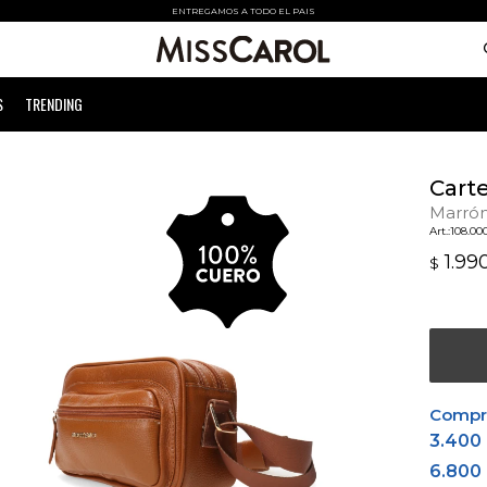
ENTREGAMOS A TODO EL PAIS
S
TRENDING
Cart
Marró
108.00
1.99
$
Comprá
3.400
6.800