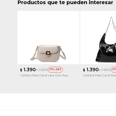
Productos que te pueden interesar
1.390
1.390
1.690
1.690
$
17
$
17
$
$
Cartera Miss Carol Lera Con Asa
Cartera Miss Carol Ri
Larga