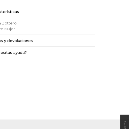
terísticas
a
Bottero
ro
Mujer
os y devoluciones
esitas ayuda?