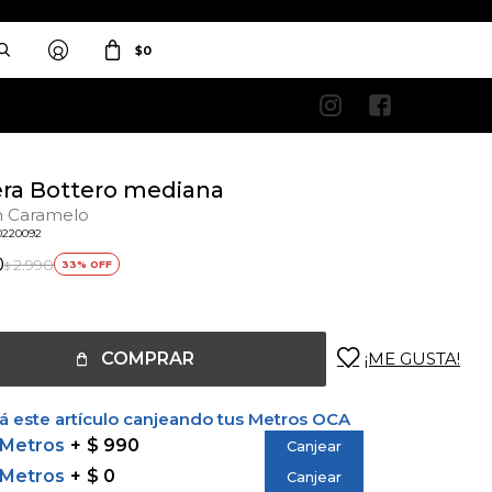
$
0


era Bottero mediana
n Caramelo
0220092
0
2.990
33
$
COMPRAR
 este artículo canjeando tus Metros OCA
 Metros
$ 990
Canjear
 Metros
$ 0
Canjear