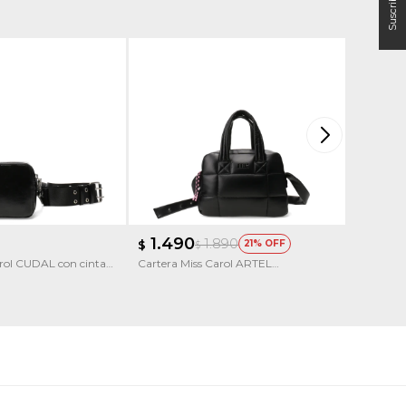
1.490
1.99
1.890
$
21
$
$
arol CUDAL con cinta
Cartera Miss Carol ARTEL
Cartera L
capitoneada