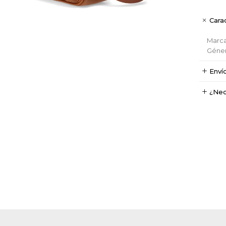
Carac
Marc
Géne
Enví
¿Nec