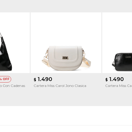
1.490
1.490
$
$
ko Con Cadenas
Cartera Miss Carol Jono Clasica
Cartera Miss C
de ojalillos